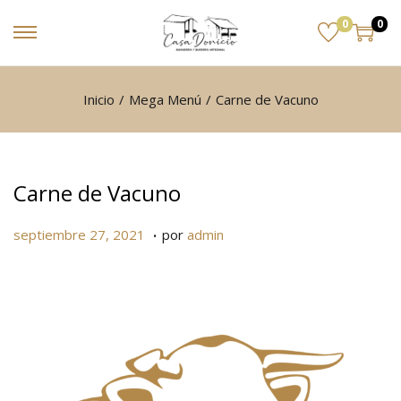
0
0
Inicio
/
Mega Menú
/
Carne de Vacuno
Carne de Vacuno
.
P
s
septiembre 27, 2021
por
admin
u
e
b
p
l
t
i
i
c
e
a
m
d
b