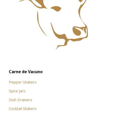
o
r
e
e
l
2
7
,
2
0
2
1
Carne de Vacuno
Pepper Shakers
Spice Jars
Dish Drainers
Сocktail Shakers